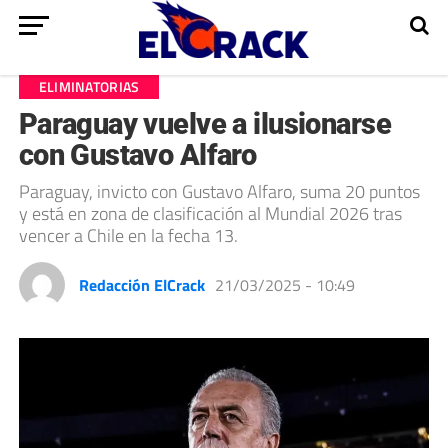
ELIMINATORIAS
Paraguay vuelve a ilusionarse
con Gustavo Alfaro
Paraguay, invicto con Gustavo Alfaro, suma 20 puntos
y está en zona de clasificación al Mundial 2026 tras
vencer a Chile en la fecha 13.
Redacción ElCrack
21/03/2025 - 10:49