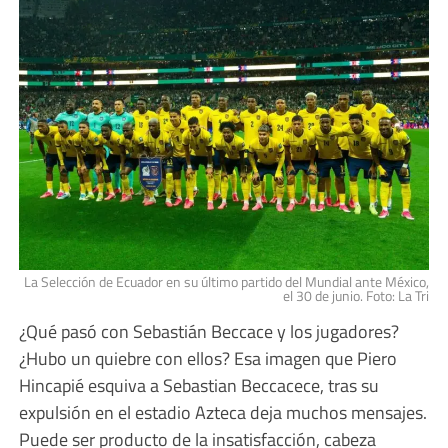
La Selección de Ecuador en su último partido del Mundial ante México,
el 30 de junio. Foto: La Tri
¿Qué pasó con Sebastián Beccace y los jugadores?
¿Hubo un quiebre con ellos? Esa imagen que Piero
Hincapié esquiva a Sebastian Beccacece, tras su
expulsión en el estadio Azteca deja muchos mensajes.
Puede ser producto de la insatisfacción, cabeza