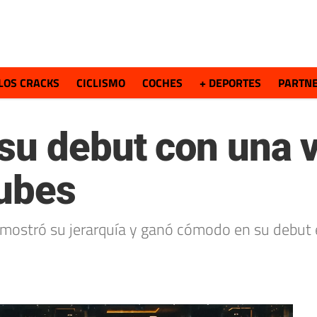
LOS CRACKS
CICLISMO
COCHES
+ DEPORTES
PARTN
u debut con una vi
lubes
emostró su jerarquía y ganó cómodo en su debut 