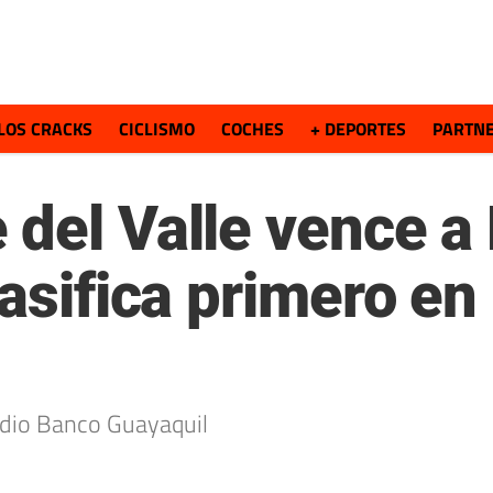
LOS CRACKS
CICLISMO
COCHES
+ DEPORTES
PARTN
 del Valle vence a
lasifica primero e
adio Banco Guayaquil