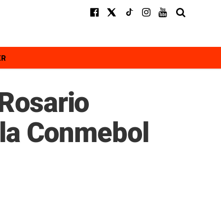
ER
 Rosario
n la Conmebol