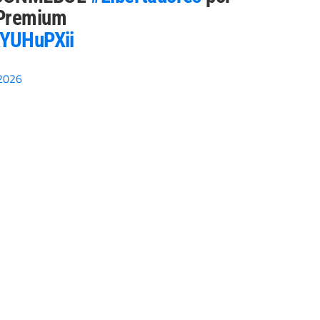
Premium
RYUHuPXii
2026