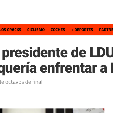
LOS CRACKS
CICLISMO
COCHES
+ DEPORTES
PARTN
 presidente de LDU
quería enfrentar a
de octavos de final