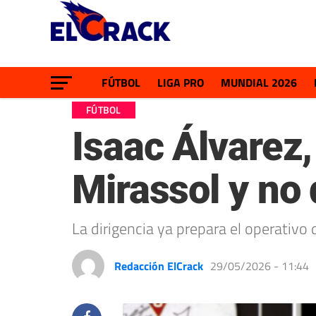
FÚTBOL
LIGA PRO
MUNDIAL 2026
FÚTBOL
Isaac Álvarez,
Mirassol y no 
La dirigencia ya prepara el operativo 
Redacción ElCrack
29/05/2026 - 11:44