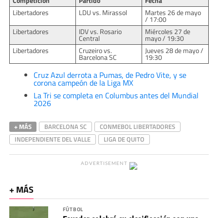
Competición
Partido
Fecha
Libertadores
LDU vs. Mirassol
Martes 26 de mayo
/ 17:00
Libertadores
IDV vs. Rosario
Miércoles 27 de
Central
mayo / 19:30
Libertadores
Cruzeiro vs.
Jueves 28 de mayo /
Barcelona SC
19:30
Cruz Azul derrota a Pumas, de Pedro Vite, y se
corona campeón de la Liga MX
La Tri se completa en Columbus antes del Mundial
2026
+ MÁS
BARCELONA SC
CONMEBOL LIBERTADORES
INDEPENDIENTE DEL VALLE
LIGA DE QUITO
ADVERTISEMENT
+ MÁS
FÚTBOL