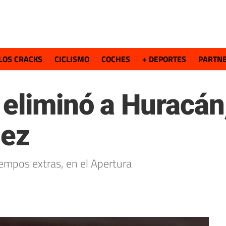
LOS CRACKS
CICLISMO
COCHES
+ DEPORTES
PARTN
eliminó a Huracán
dez
tiempos extras, en el Apertura