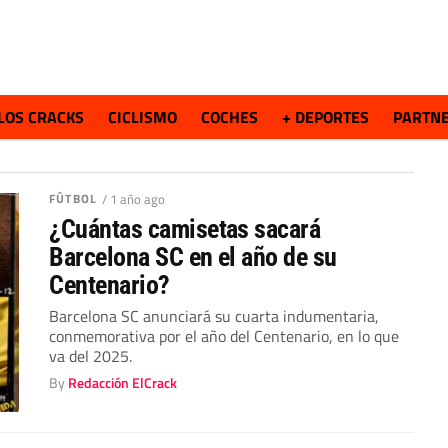
LOS CRACKS
CICLISMO
COCHES
+ DEPORTES
PARTN
FÚTBOL
/ 1 año ago
¿Cuántas camisetas sacará
Barcelona SC en el año de su
Centenario?
Barcelona SC anunciará su cuarta indumentaria,
conmemorativa por el año del Centenario, en lo que
va del 2025.
By
Redacción ElCrack