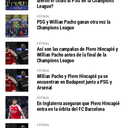
dieron el título al PSG en la Champions
League?
FÚTBOL
PSG y Willian Pacho ganan otra vez la
Champions League
FÚTBOL
Así son las campañas de Piero Hincapié y
Willian Pacho antes de la final de la
Champions League
FÚTBOL
Willian Pacho y Piero Hincapié ya se
encuentran en Budapest junto a PSG y
Arsenal
FÚTBOL
En Inglaterra aseguran que Piero Hincapié
entra en la órbita del FC Barcelona
FÚTBOL