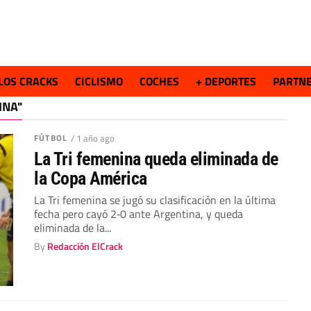
LOS CRACKS
CICLISMO
COCHES
+ DEPORTES
PARTN
INA"
FÚTBOL
/ 1 año ago
La Tri femenina queda eliminada de
la Copa América
La Tri femenina se jugó su clasificación en la última
fecha pero cayó 2‑0 ante Argentina, y queda
eliminada de la...
By
Redacción ElCrack