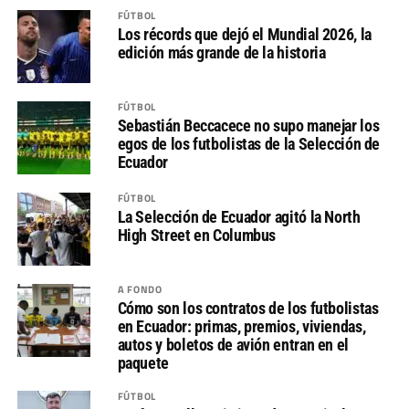
FÚTBOL
Los récords que dejó el Mundial 2026, la
edición más grande de la historia
FÚTBOL
Sebastián Beccacece no supo manejar los
egos de los futbolistas de la Selección de
Ecuador
FÚTBOL
La Selección de Ecuador agitó la North
High Street en Columbus
A FONDO
Cómo son los contratos de los futbolistas
en Ecuador: primas, premios, viviendas,
autos y boletos de avión entran en el
paquete
FÚTBOL