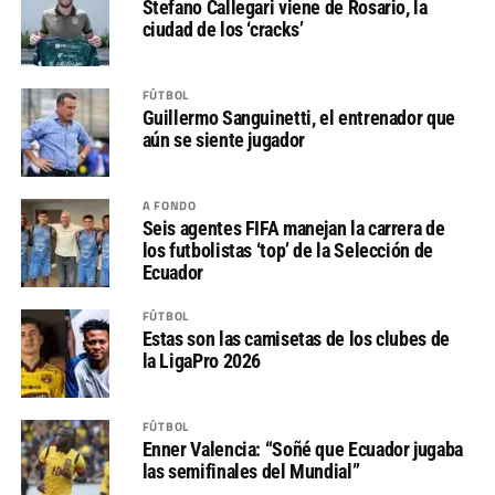
Stefano Callegari viene de Rosario, la
ciudad de los ‘cracks’
FÚTBOL
Guillermo Sanguinetti, el entrenador que
aún se siente jugador
A FONDO
Seis agentes FIFA manejan la carrera de
los futbolistas ‘top’ de la Selección de
Ecuador
FÚTBOL
Estas son las camisetas de los clubes de
la LigaPro 2026
FÚTBOL
Enner Valencia: “Soñé que Ecuador jugaba
las semifinales del Mundial”