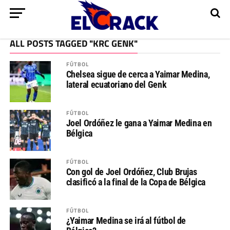
ALL POSTS TAGGED "KRC GENK"
FÚTBOL
Chelsea sigue de cerca a Yaimar Medina,
lateral ecuatoriano del Genk
FÚTBOL
Joel Ordóñez le gana a Yaimar Medina en
Bélgica
FÚTBOL
Con gol de Joel Ordóñez, Club Brujas
clasificó a la final de la Copa de Bélgica
FÚTBOL
¿Yaimar Medina se irá al fútbol de