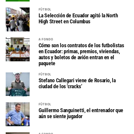
FÚTBOL
La Selección de Ecuador agitó la North
High Street en Columbus
A FONDO
Cómo son los contratos de los futbolistas
en Ecuador: primas, premios, viviendas,
autos y boletos de avión entran en el
paquete
FÚTBOL
Stefano Callegari viene de Rosario, la
ciudad de los ‘cracks’
FÚTBOL
Guillermo Sanguinetti, el entrenador que
aún se siente jugador
A FONDO