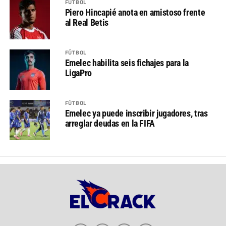
FÚTBOL
Piero Hincapié anota en amistoso frente
al Real Betis
FÚTBOL
Emelec habilita seis fichajes para la
LigaPro
FÚTBOL
Emelec ya puede inscribir jugadores, tras
arreglar deudas en la FIFA