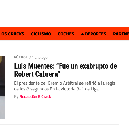
LOS CRACKS
CICLISMO
COCHES
+ DEPORTES
PARTN
FÚTBOL
/ 1 año ago
Luis Muentes: “Fue un exabrupto de
Robert Cabrera”
El presidente del Gremio Arbitral se refirió a la regla
de los 8 segundos En la victoria 3-1 de Liga
By
Redacción ElCrack