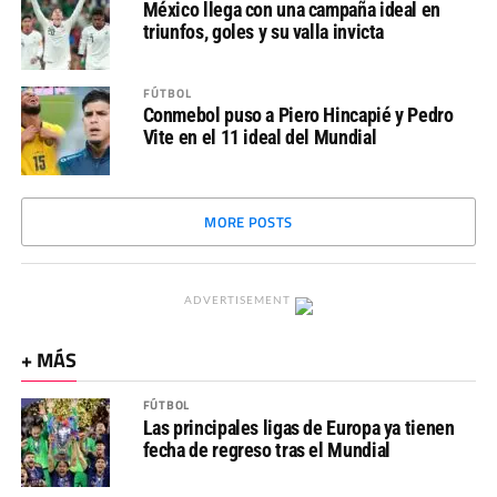
México llega con una campaña ideal en
triunfos, goles y su valla invicta
FÚTBOL
Conmebol puso a Piero Hincapié y Pedro
Vite en el 11 ideal del Mundial
MORE POSTS
ADVERTISEMENT
+ MÁS
FÚTBOL
Las principales ligas de Europa ya tienen
fecha de regreso tras el Mundial