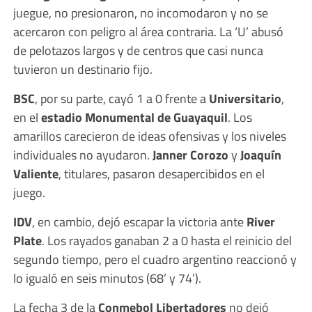
juegue, no presionaron, no incomodaron y no se
acercaron con peligro al área contraria. La ‘U’ abusó
de pelotazos largos y de centros que casi nunca
tuvieron un destinario fijo.
BSC
, por su parte, cayó 1 a 0 frente a
Universitario
,
en el
estadio Monumental de Guayaquil
. Los
amarillos carecieron de ideas ofensivas y los niveles
individuales no ayudaron.
Janner Corozo
y
Joaquín
Valiente
, titulares, pasaron desapercibidos en el
juego.
IDV
, en cambio, dejó escapar la victoria ante
River
Plate
. Los rayados ganaban 2 a 0 hasta el reinicio del
segundo tiempo, pero el cuadro argentino reaccionó y
lo igualó en seis minutos (68’ y 74’).
La fecha 3 de la
Conmebol Libertadores
no dejó