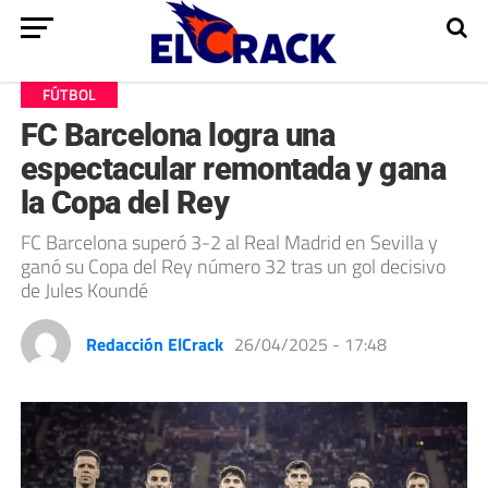
FÚTBOL
FC Barcelona logra una
espectacular remontada y gana
la Copa del Rey
FC Barcelona superó 3-2 al Real Madrid en Sevilla y
ganó su Copa del Rey número 32 tras un gol decisivo
de Jules Koundé
Redacción ElCrack
26/04/2025 - 17:48