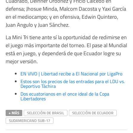
Cuadrado, Deinner Ordóñez y Fricio Caicedo en
defensa; Jhosue Minda, Malcom Dacosta y Yaxi García
en el mediocampo; y en ofensiva, Edwin Quintero,
Juan Angulo y Juan Sánchez.
La Mini Tri tiene ante sí la oportunidad de redimirse en
el juego más importante del torneo. El pase al Mundial
está en juego, y dependerá de que Ecuador logre su
mejor versión.
EN VIVO | Libertad recibe a El Nacional por LigaPro
Estos son los precios de las entradas para el LDU vs.
Deportivo Táchira
Dos ecuatorianos en el once ideal de la Copa
Libertadores
+ MÁS
SELECCIÓN DE BRASIL
SELECCIÓN DE ECUADOR
SUDAMERICANO SUB-17