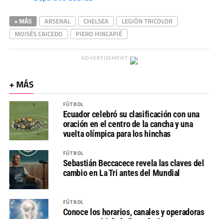
+ MÁS
ARSENAL
CHELSEA
LEGIÓN TRICOLOR
MOISÉS CAICEDO
PIERO HINCAPIÉ
ADVERTISEMENT
+ MÁS
FÚTBOL
Ecuador celebró su clasificación con una
oración en el centro de la cancha y una
vuelta olímpica para los hinchas
FÚTBOL
Sebastián Beccacece revela las claves del
cambio en La Tri antes del Mundial
FÚTBOL
Conoce los horarios, canales y operadoras