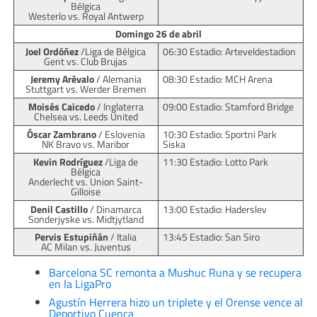
Bélgica
Westerlo vs. Royal Antwerp
Domingo 26 de abril
Joel Ordóñez
/Liga de Bélgica
06:30 Estadio: Arteveldestadion
Gent vs. Club Brujas
Jeremy Arévalo
/ Alemania
08:30 Estadio: MCH Arena
Stuttgart vs. Werder Bremen
Moisés Caicedo
/ Inglaterra
09:00 Estadio: Stamford Bridge
Chelsea vs. Leeds United
Óscar Zambrano
/ Eslovenia
10:30 Estadio: Sportni Park
NK Bravo vs. Maribor
Siska
Kevin Rodríguez
/Liga de
11:30 Estadio: Lotto Park
Bélgica
Anderlecht vs. Union Saint-
Gilloise
Denil Castillo
/ Dinamarca
13:00 Estadio: Haderslev
Sonderjyske vs. Midtjytland
Pervis Estupiñán
/ Italia
13:45 Estadio: San Siro
AC Milan vs. Juventus
Barcelona SC remonta a Mushuc Runa y se recupera
en la LigaPro
Agustín Herrera hizo un triplete y el Orense vence al
Deportivo Cuenca