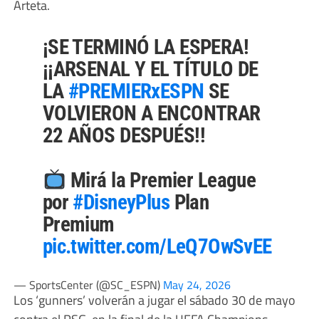
Arteta.
¡SE TERMINÓ LA ESPERA!
¡¡ARSENAL Y EL TÍTULO DE
LA
#PREMIERxESPN
SE
VOLVIERON A ENCONTRAR
22 AÑOS DESPUÉS!!
Mirá la Premier League
por
#DisneyPlus
Plan
Premium
pic.twitter.com/LeQ7OwSvEE
— SportsCenter (@SC_ESPN)
May 24, 2026
Los ‘gunners’ volverán a jugar el sábado 30 de mayo
contra el PSG, en la final de la UEFA Champions