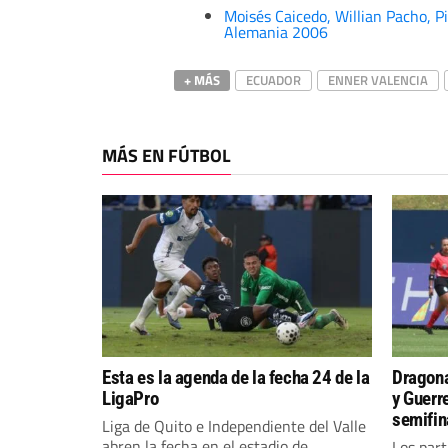
Moisés Caicedo, Willian Pacho, P
Alemania 2006
+ MÁS
ECUADOR
ENNER VALENCIA
MÁS EN FÚTBOL
Esta es la agenda de la fecha 24 de la
Dragona
LigaPro
y Guerr
semifin
Liga de Quito e Independiente del Valle
abren la fecha en el estadio de...
Los part