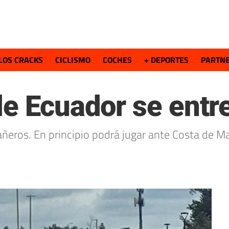
LOS CRACKS
CICLISMO
COCHES
+ DEPORTES
PARTN
de Ecuador se ent
eros. En principio podrá jugar ante Costa de Mar