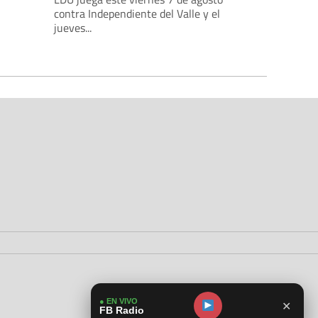
contra Independiente del Valle y el
jueves...
● EN VIVO
✕
FB Radio