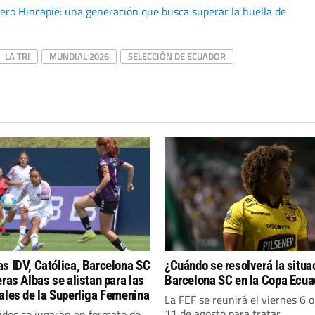
iero Hincapié: una generación que busca superar la huella de
LA TRI
MUNDIAL 2026
SELECCIÓN DE ECUADOR
s IDV, Católica, Barcelona SC
¿Cuándo se resolverá la situa
eras Albas se alistan para las
Barcelona SC en la Copa Ecua
ales de la Superliga Femenina
La FEF se reunirá el viernes 6 
11 de agosto para tratar...
idos se jugarán en formato de