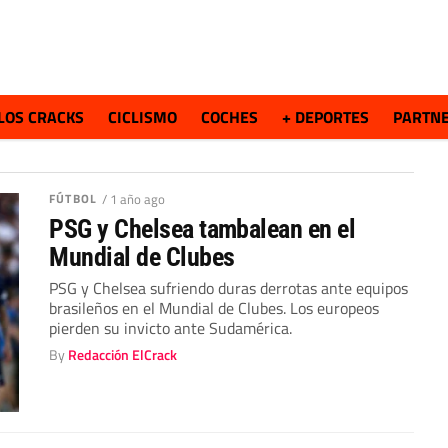
LOS CRACKS
CICLISMO
COCHES
+ DEPORTES
PARTN
FÚTBOL
/ 1 año ago
PSG y Chelsea tambalean en el
Mundial de Clubes
PSG y Chelsea sufriendo duras derrotas ante equipos
brasileños en el Mundial de Clubes. Los europeos
pierden su invicto ante Sudamérica.
By
Redacción ElCrack