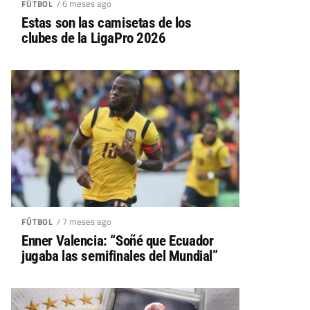
/ 6 meses ago
FÚTBOL
Estas son las camisetas de los
clubes de la LigaPro 2026
/ 7 meses ago
FÚTBOL
Enner Valencia: “Soñé que Ecuador
jugaba las semifinales del Mundial”