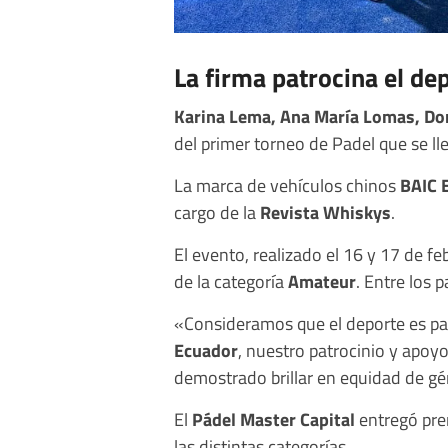
La firma patrocina el de
Karina Lema, Ana María Lomas, Dom
del primer torneo de Padel que se lle
La marca de vehículos chinos
BAIC 
cargo de la
Revista Whiskys
.
El evento, realizado el 16 y 17 de f
de la categoría
Amateur
. Entre los 
«Consideramos que el deporte es par
Ecuador
, nuestro patrocinio y apoyo
demostrado brillar en equidad de gé
El
Pádel Master Capital
entregó pre
las distintas categorías.