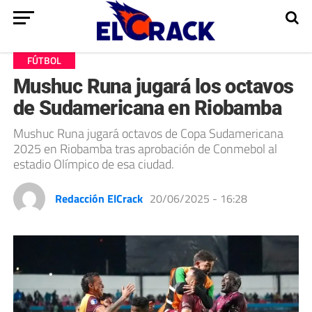
FÚTBOL
Mushuc Runa jugará los octavos
de Sudamericana en Riobamba
Mushuc Runa jugará octavos de Copa Sudamericana
2025 en Riobamba tras aprobación de Conmebol al
estadio Olímpico de esa ciudad.
Redacción ElCrack
20/06/2025 - 16:28