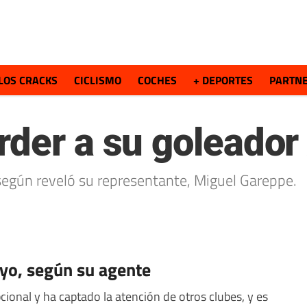
LOS CRACKS
CICLISMO
COCHES
+ DEPORTES
PARTN
rder a su goleador
 según reveló su representante, Miguel Gareppe.
ayo, según su agente
cional y ha captado la atención de otros clubes, y es