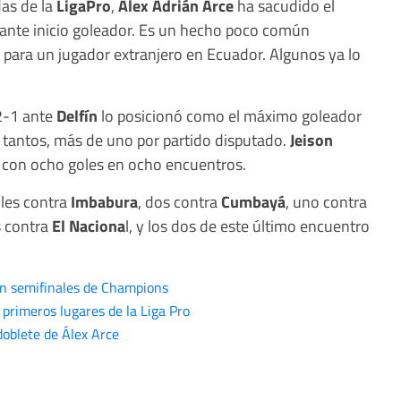
as de la
LigaPro
,
Álex Adrián Arce
ha sacudido el
nante inicio goleador. Es un hecho poco común
 para un jugador extranjero en Ecuador. Algunos ya lo
 2-1 ante
Delfín
lo posicionó como el máximo goleador
tantos, más de uno por partido disputado.
Jeison
a, con ocho goles en ocho encuentros.
les contra
Imbabura
, dos contra
Cumbayá
, uno contra
s contra
El Naciona
l, y los dos de este último encuentro
n semifinales de Champions
 primeros lugares de la Liga Pro
doblete de Álex Arce