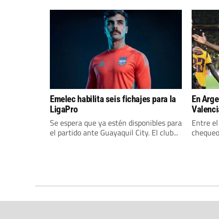
Emelec habilita seis fichajes para la
En Arge
LigaPro
Valenci
Se espera que ya estén disponibles para
Entre el
el partido ante Guayaquil City. El club...
chequeo