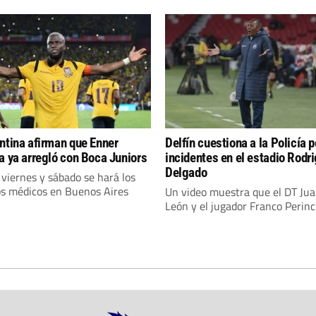
ntina afirman que Enner
Delfín cuestiona a la Policía p
a ya arregló con Boca Juniors
incidentes en el estadio Rodr
Delgado
 viernes y sábado se hará los
s médicos en Buenos Aires
Un video muestra que el DT Jua
León y el jugador Franco Perincio