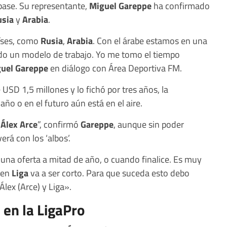
 pase. Su representante,
Miguel Gareppe
ha confirmado
sia
y
Arabia
.
íses, como
Rusia
,
Arabia
. Con el árabe estamos en una
ndo un modelo de trabajo. Yo me tomo el tiempo
uel Gareppe
en diálogo con Área Deportiva FM.
USD 1,5 millones y lo fichó por tres años, la
año o en el futuro aún está en el aire.
e
Álex Arce
”, confirmó
Gareppe
, aunque sin poder
rá con los ‘albos’.
 una oferta a mitad de año, o cuando finalice. Es muy
en
Liga
va a ser corto. Para que suceda esto debo
lex (Arce) y Liga».
 en la LigaPro