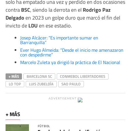
solo ha empatado una vez y perdido en dos ocasiones
contra
BSC
, siendo la derrota en el
Rodrigo Paz
Delgado
en 2023 un golpe duro que marcó el fin del
invicto de
LDU
en ese estadio.
Josep Alcácer: “Es importante sumar en
Barranquilla”
Ever Hugo Almeida: “Desde el inicio me amenazaron
con despedirme”
Marcelo Zuleta ya dirigió la práctica de El Nacional
+ MÁS
BARCELONA SC
CONMEBOL LIBERTADORES
LO TOP
LUIS ZUBELDÍA
SAO PAULO
ADVERTISEMENT
+ MÁS
FÚTBOL