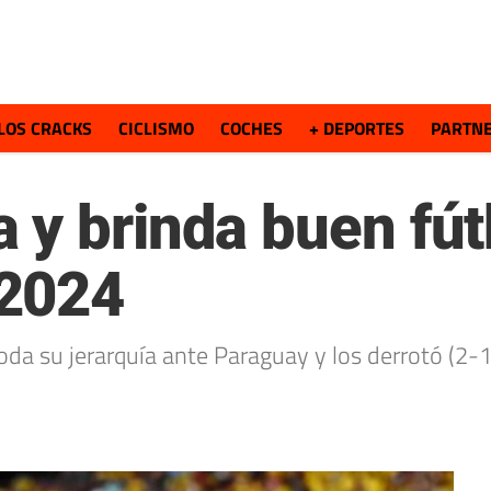
LOS CRACKS
CICLISMO
COCHES
+ DEPORTES
PARTN
 y brinda buen fút
2024
da su jerarquía ante Paraguay y los derrotó (2-