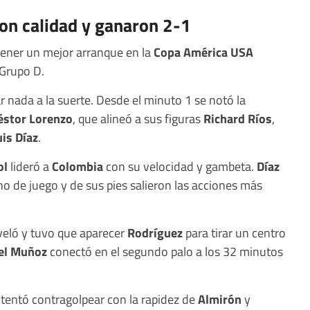
on calidad y ganaron 2-1
ener un mejor arranque en la
Copa América USA
 Grupo D.
 nada a la suerte. Desde el minuto 1 se notó la
éstor Lorenzo
, que alineó a sus figuras
Richard Ríos
,
uis Díaz
.
ol
lideró a
Colombia
con su velocidad y gambeta.
Díaz
no de juego y de sus pies salieron las acciones más
iveló y tuvo que aparecer
Rodríguez
para tirar un centro
el Muñoz
conectó en el segundo palo a los 32 minutos
ntentó contragolpear con la rapidez de
Almirón
y