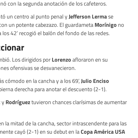
inó con la segunda anotación de los cafeteros.
ó un centro al punto penal y
Jefferson Lerma
se
s con un potente cabezazo. El guardameta
Morínigo
no
 los 42’ recogió el balón del fondo de las redes.
ccionar
mbió. Los dirigidos por
Lorenzo
afloraron en su
iones ofensivas se desvanecieron.
s cómodo en la cancha y a los 69’,
Julio Enciso
ierna derecha para anotar el descuento (2-1).
z
y
Rodríguez
tuvieron chances clarísimas de aumentar
 la mitad de la cancha, sector intrascendente para las
lmente cayó (2-1) en su debut en la
Copa América USA