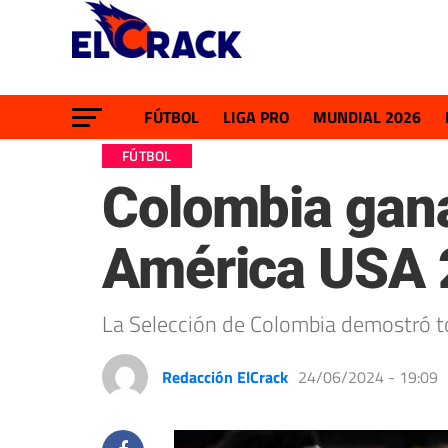
FÚTBOL
LIGA PRO
MUNDIAL 2026
FÚTBOL
Colombia gana
América USA 
La Selección de Colombia demostró to
Redacción ElCrack
24/06/2024 - 19:09