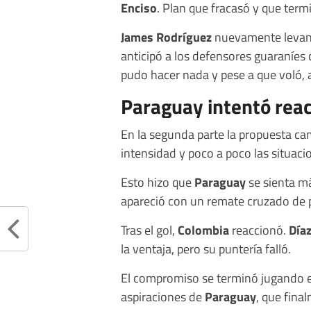
Enciso
. Plan que fracasó y que term
James Rodríguez
nuevamente levant
anticipó a los defensores guaraníe
pudo hacer nada y pese a que voló, a
Paraguay intentó rea
En la segunda parte la propuesta ca
intensidad y poco a poco las situac
Esto hizo que
Paraguay
se sienta má
apareció con un remate cruzado de p
Tras el gol,
Colombia
reaccionó.
Día
la ventaja, pero su puntería falló.
El compromiso se terminó jugando en
aspiraciones de
Paraguay
, que fina