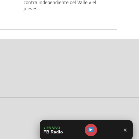
contra Independiente del Valle y el
jueves...
● EN VIVO
✕
FB Radio