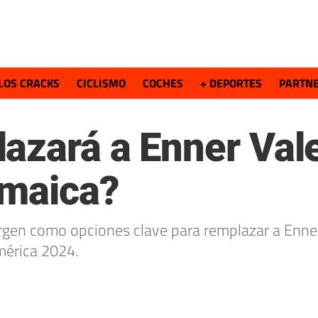
LOS CRACKS
CICLISMO
COCHES
+ DEPORTES
PARTN
azará a Enner Val
amaica?
gen como opciones clave para remplazar a Enner
mérica 2024.