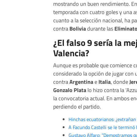
mostrando un buen rendimiento. En 
temporada con cuatro goles y una as
cuanto a la selección nacional, ha p
contra
Bolivia
durante las
Eliminat
¿El falso 9 sería la m
Valencia?
Aunque es probable que comience c
considerado la opción de jugar con u
contra
Argentina
e
Italia
, donde
Je
Gonzalo Plata
lo hizo contra la ‘Azz
la convocatoria actual. En ambos e
perdiendo el partido.
Hinchas ecuatorianos: ¿extrañan
A Facundo Castelli se le terminó
Gustavo Alfaro: “Demostramos qu