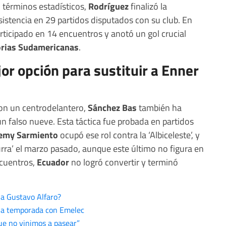
términos estadísticos,
Rodríguez
finalizó la
istencia en 29 partidos disputados con su club. En
articipado en 14 encuentros y anotó un gol crucial
orias Sudamericanas
.
ejor opción para sustituir a Enner
on un centrodelantero,
Sánchez Bas
también ha
n falso nueve. Esta táctica fue probada en partidos
remy Sarmiento
ocupó ese rol contra la ‘Albiceleste’, y
urra’ el marzo pasado, aunque este último no figura en
ncuentros,
Ecuador
no logró convertir y terminó
 a Gustavo Alfaro?
 la temporada con Emelec
e no vinimos a pasear”