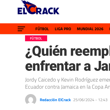
FÚTBOL
LIGA PRO
MUNDIAL 2026
FÚTBOL
¿Quién reempl
enfrentar a J
Jordy Caicedo y Kevin Rodríguez emer
Ecuador contra Jamaica en la Copa A
Redacción ElCrack
25/06/2024 - 12:43