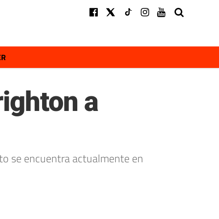
ER
righton a
nto se encuentra actualmente en