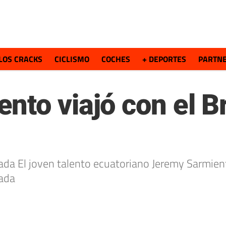
LOS CRACKS
CICLISMO
COCHES
+ DEPORTES
PARTN
nto viajó con el B
rada El joven talento ecuatoriano Jeremy Sarmie
rada