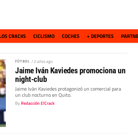
LOS CRACKS
CICLISMO
COCHES
+ DEPORTES
PARTN
FÚTBOL
/ 2 años ago
Jaime Iván Kaviedes promociona un
night-club
Jaime Iván Kaviedes protagonizó un comercial para
un club nocturno en Quito.
By
Redacción ElCrack