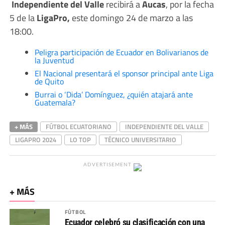
Independiente del Valle
recibirá a
Aucas
, por la fecha
5 de la
LigaPro,
este domingo 24 de marzo a las
18:00.
Peligra participación de Ecuador en Bolivarianos de
la Juventud
El Nacional presentará el sponsor principal ante Liga
de Quito
Burrai o ‘Dida’ Domínguez, ¿quién atajará ante
Guatemala?
+ MÁS
FÚTBOL ECUATORIANO
INDEPENDIENTE DEL VALLE
LIGAPRO 2024
LO TOP
TÉCNICO UNIVERSITARIO
ADVERTISEMENT
+ MÁS
FÚTBOL
Ecuador celebró su clasificación con una