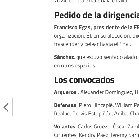
2024, contra Guatemala e Italia.
Pedido de la dirigenci
Francisco Egas, presidente de la F
organización. Él, en su alocución, dij
trascender y pelear hasta el final.
Sánchez
, que estuvo sentado alado
en otros espacios.
Los convocados
Arqueros
: Alexander Domínguez, He
Defensas
: Piero Hincapié, William P
Realpe, Pervis Estupiñán, Aníbal Cha
Volantes
: Carlos Gruezo, Óscar Zamb
Cifuentes, Kendry Páez, Jeremy Sar