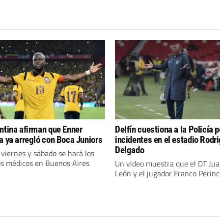
ntina afirman que Enner
Delfín cuestiona a la Policía p
a ya arregló con Boca Juniors
incidentes en el estadio Rodr
Delgado
 viernes y sábado se hará los
s médicos en Buenos Aires
Un video muestra que el DT Jua
León y el jugador Franco Perincio