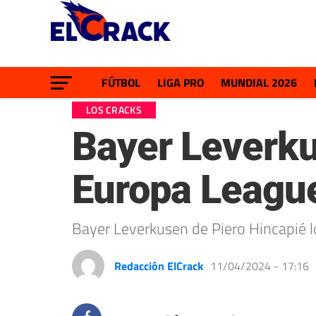
FÚTBOL
LIGA PRO
MUNDIAL 2026
LOS CRACKS
Bayer Leverku
Europa Leagu
Bayer Leverkusen de Piero Hincapié lo
Redacción ElCrack
11/04/2024 - 17:16