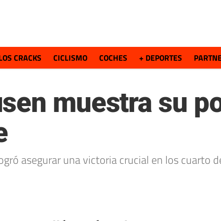
LOS CRACKS
CICLISMO
COCHES
+ DEPORTES
PARTN
sen muestra su po
e
gró asegurar una victoria crucial en los cuarto 