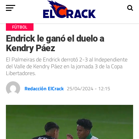
FÚTBOL
Endrick le ganó el duelo a
Kendry Páez
El Palmeiras de Endrick derrotó 2-3 al Independiente
del Valle de Kendry Páez en la jornada 3 de la Copa
Libertadores.
Redacción ElCrack
25/04/2024 - 12:15