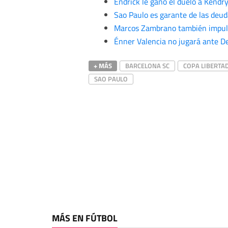
Endrick le ganó el duelo a Kendr
Sao Paulo es garante de las deu
Marcos Zambrano también impulsó
Énner Valencia no jugará ante De
+ MÁS
BARCELONA SC
COPA LIBERTA
SAO PAULO
MÁS EN FÚTBOL