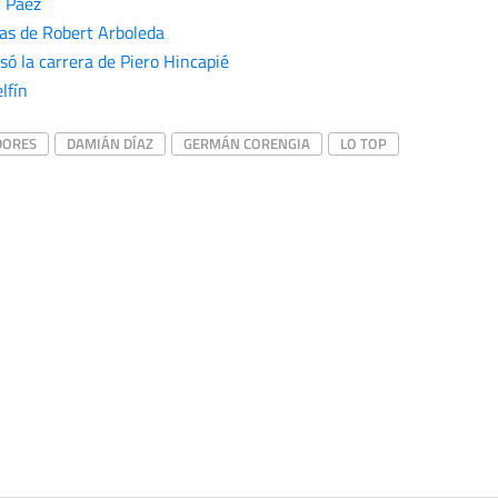
y Páez
das de Robert Arboleda
 la carrera de Piero Hincapié
lfín
DORES
DAMIÁN DÍAZ
GERMÁN CORENGIA
LO TOP