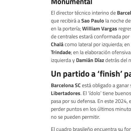
Monumental
El director técnico interino de
Barce
que recibirá a
Sao Paulo
la noche de
en la portería;
William Vargas
regres
de centrales estará conformada por
Chalá
como lateral por izquierda; en
Trindade
; en la elaboración ofensiva
izquierda y
Damián Díaz
detrás del n
Un partido a ‘finish’ 
Barcelona SC
está obligado a ganar si
Libertadores
. El ‘ídolo’ tiene buen
pasa por su defensa. En este 2024, 
perder puntos en los últimos minut
no se pueden permitir.
El cuadro brasileño encuentra su fo