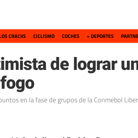
LOS CRACKS
CICLISMO
COCHES
+ DEPORTES
PARTN
imista de lograr un
afogo
 puntos en la fase de grupos de la Conmebol Libe