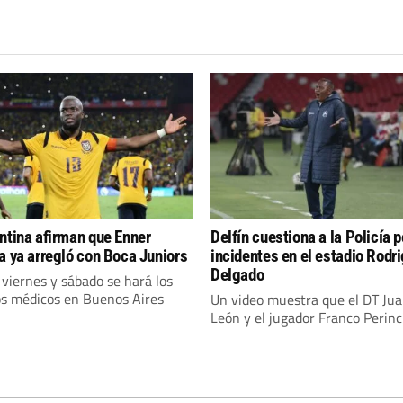
ntina afirman que Enner
Delfín cuestiona a la Policía p
a ya arregló con Boca Juniors
incidentes en el estadio Rodr
Delgado
 viernes y sábado se hará los
s médicos en Buenos Aires
Un video muestra que el DT Jua
León y el jugador Franco Perincio