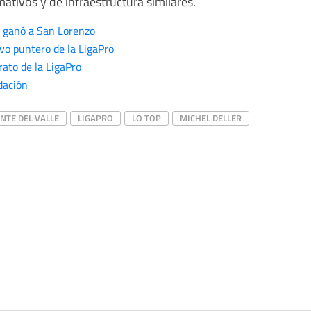
ativos y de infraestructura similares.
y ganó a San Lorenzo
evo puntero de la LigaPro
rato de la LigaPro
dación
NTE DEL VALLE
LIGAPRO
LO TOP
MICHEL DELLER