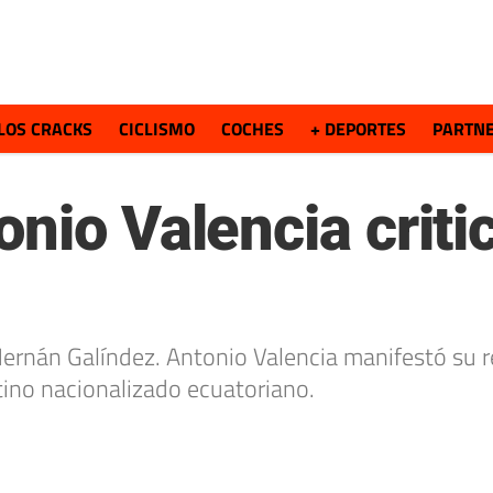
LOS CRACKS
CICLISMO
COCHES
+ DEPORTES
PARTN
nio Valencia criti
Hernán Galíndez. Antonio Valencia manifestó su r
ino nacionalizado ecuatoriano.