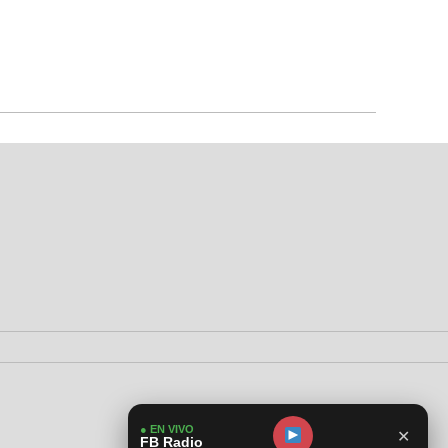
● EN VIVO
✕
FB Radio