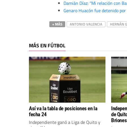
Damián Díaz: “Mi relación con Ba
Genaro Huacón fue detenido por e
+ MÁS
ANTONIO VALENCIA
HERNÁN G
MÁS EN FÚTBOL
Así va la tabla de posiciones en la
Indepen
fecha 24
de Quit
Briones
Independiente ganó a Liga de Quito y