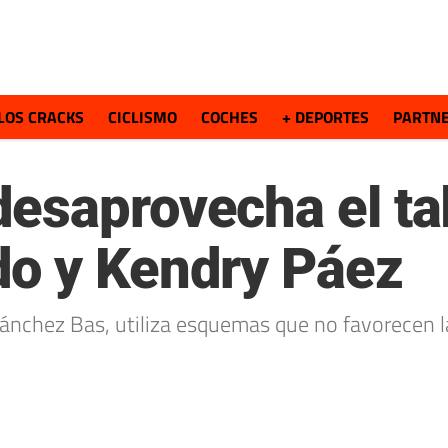
LOS CRACKS
CICLISMO
COCHES
+ DEPORTES
PARTN
esaprovecha el ta
do y Kendry Páez
 Sánchez Bas, utiliza esquemas que no favorecen l