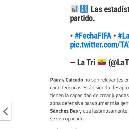
Las estadís
partido.
•
#FechaFIFA
•
#La
pic.twitter.com/
— La Tri
(@LaT
Páez
y
Caicedo
no son relevantes en
características están siendo desapro
tienen la capacidad de crear jugadas
zona defensiva para sumar más gente
Sánchez Bas
y que lastimosamente p
se vea opacado.