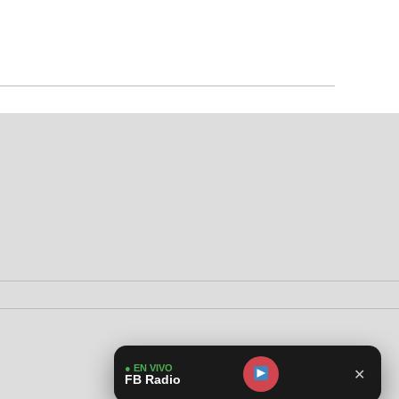
● EN VIVO
✕
FB Radio