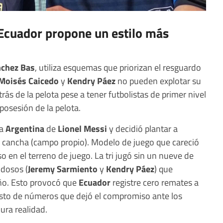
 Ecuador propone un estilo más
nchez Bas
, utiliza esquemas que priorizan el resguardo
Moisés Caicedo
y
Kendry Páez
no pueden explotar su
rás de la pelota pese a tener futbolistas de primer nivel
osesión de la pelota.
la
Argentina
de
Lionel Messi
y decidió plantar a
a cancha (campo propio). Modelo de juego que careció
so en el terreno de juego. La tri jugó sin un nueve de
idosos (
Jeremy Sarmiento
y
Kendry Páez
) que
año. Esto provocó que
Ecuador
registre cero remates a
esto de números que dejó el compromiso ante los
ra realidad.