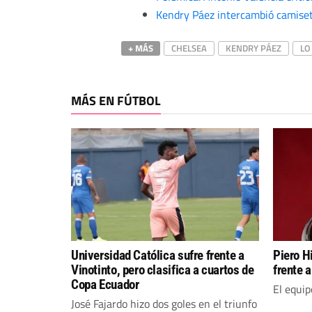
Kendry Páez intercambió camiset
+ MÁS
CHELSEA
KENDRY PÁEZ
LO
MÁS EN FÚTBOL
Universidad Católica sufre frente a
Piero H
Vinotinto, pero clasifica a cuartos de
frente a
Copa Ecuador
El equi
José Fajardo hizo dos goles en el triunfo