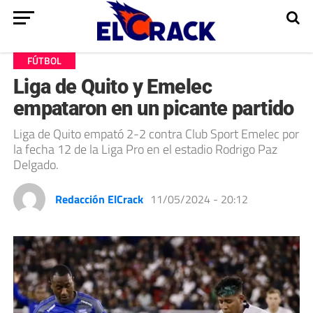
FÚTBOL
Liga de Quito y Emelec
empataron en un picante partido
Liga de Quito empató 2-2 contra Club Sport Emelec por
la fecha 12 de la Liga Pro en el estadio Rodrigo Paz
Delgado.
Redacción ElCrack
11/05/2024 - 20:12