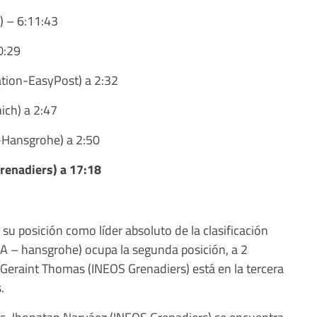
) – 6:11:43
0:29
tion-EasyPost) a 2:32
ch) a 2:47
a-Hansgrohe) a 2:50
renadiers) a 17:18
 su posición como líder absoluto de la clasificación
RA – hansgrohe) ocupa la segunda posición, a 2
Geraint Thomas (INEOS Grenadiers) está en la tercera
.
nos, Jhonatan Narváez (INEOS Grenadiers) se encuentra