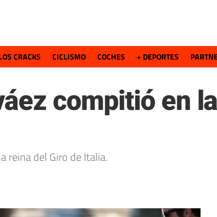
LOS CRACKS
CICLISMO
COCHES
+ DEPORTES
PARTN
áez compitió en la
reina del Giro de Italia.