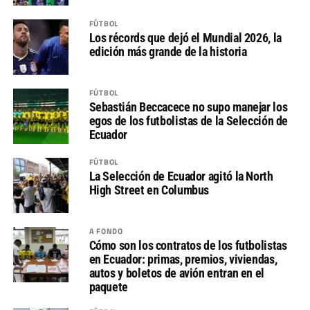
FÚTBOL
Los récords que dejó el Mundial 2026, la
edición más grande de la historia
FÚTBOL
Sebastián Beccacece no supo manejar los
egos de los futbolistas de la Selección de
Ecuador
FÚTBOL
La Selección de Ecuador agitó la North
High Street en Columbus
A FONDO
Cómo son los contratos de los futbolistas
en Ecuador: primas, premios, viviendas,
autos y boletos de avión entran en el
paquete